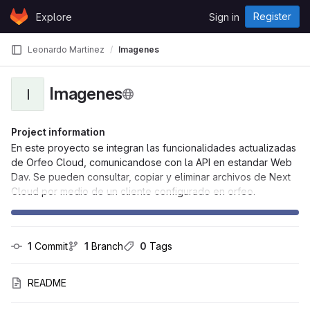
Skip to content
Register
Explore
Sign in
GitLab
Leonardo Martinez
Imagenes
Imagenes
I
Project information
En este proyecto se integran las funcionalidades actualizadas
de Orfeo Cloud, comunicandose con la API en estandar Web
Dav. Se pueden consultar, copiar y eliminar archivos de Next
Cloud por medio de un cliente configurado en orfeo.
1
 Commit
1
 Branch
0
 Tags
README